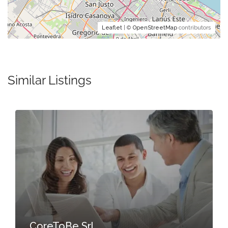
Leaflet
| ©
OpenStreetMap
contributors
Similar Listings
CoreToBe Srl