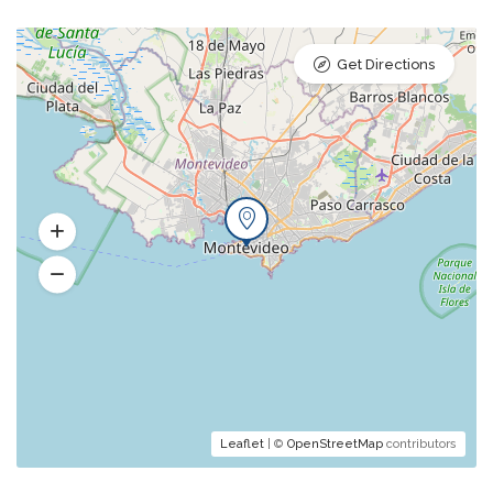
Get Directions
Leaflet
| ©
OpenStreetMap
contributors