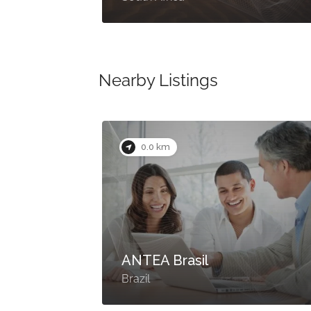
Nearby Listings
0.0 km
MOSS.Earth
Brazil