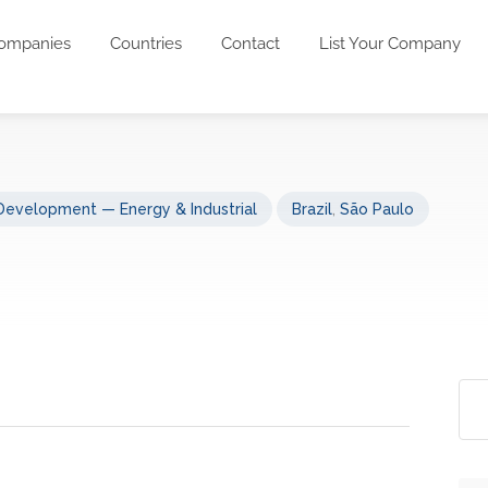
ompanies
Countries
Contact
List Your Company
Development — Energy & Industrial
Brazil
,
São Paulo