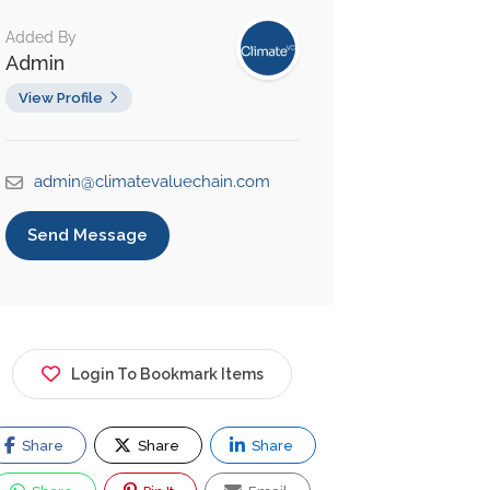
Added By
Admin
View Profile
admin@climatevaluechain.com
Send Message
Login To Bookmark Items
Share
Share
Share