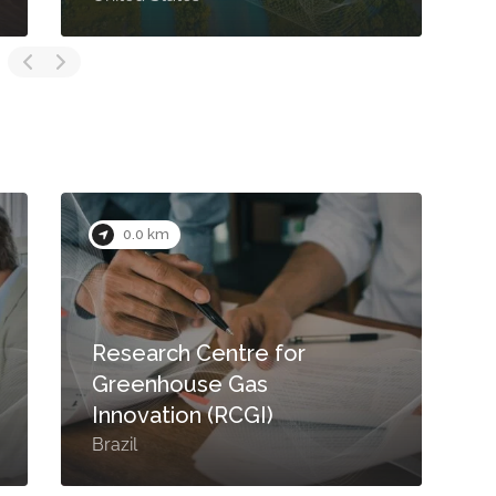
0.0 km
Carbonext
In
Brazil
Bra