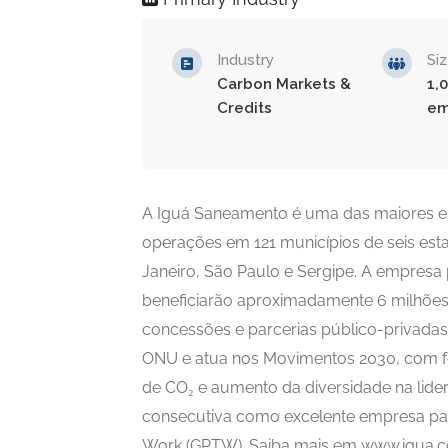
Industry
Si
Carbon Markets &
1,
Credits
em
A Iguá Saneamento é uma das maiores e
operações em 121 municípios de seis est
Janeiro, São Paulo e Sergipe. A empresa
beneficiarão aproximadamente 6 milhões
concessões e parcerias público-privadas
ONU e atua nos Movimentos 2030, com fo
de CO₂ e aumento da diversidade na lidera
consecutiva como excelente empresa para
Work (GPTW). Saiba mais em www.igua.c