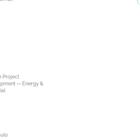
 Project
opment — Energy &
ial
ulo