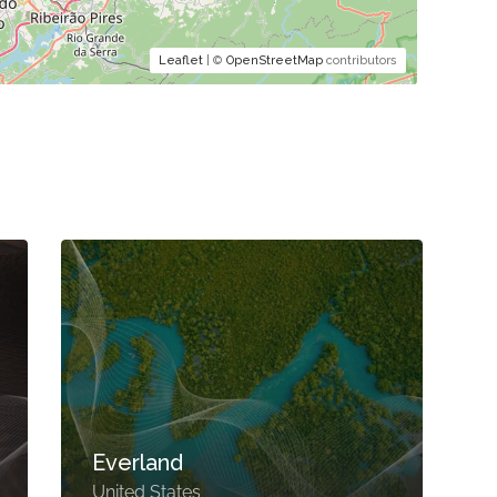
Leaflet
| ©
OpenStreetMap
contributors
Natura Eco Energy
Pvt. Ltd.
India