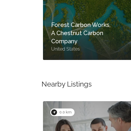
Forest Carbon Works,
A Chestnut Carbon
S.
Company
United States
Nearby Listings
0.0 km