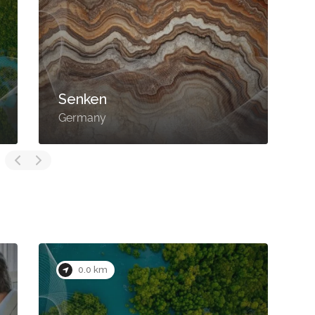
Senken
Germany
U
0.0 km