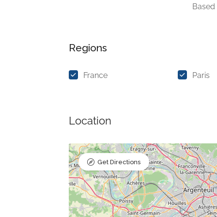
Based
Regions
France
Paris
Location
Get Directions