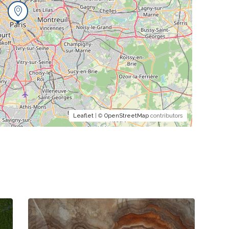
Leaflet
| ©
OpenStreetMap
contributors