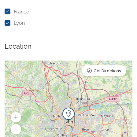
France
Lyon
Location
Get Directions